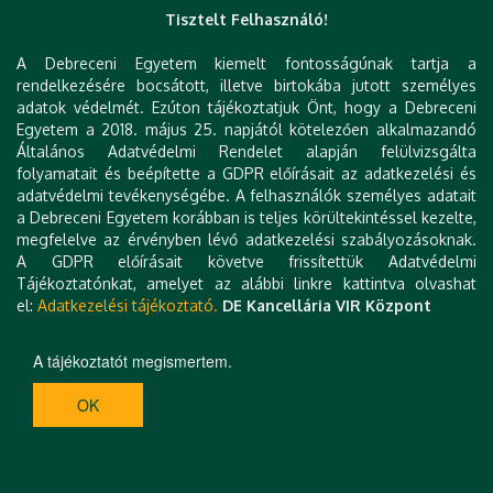
Tisztelt Felhasználó!
A Debreceni Egyetem kiemelt fontosságúnak tartja a
rendelkezésére bocsátott, illetve birtokába jutott személyes
adatok védelmét. Ezúton tájékoztatjuk Önt, hogy a Debreceni
Egyetem a 2018. május 25. napjától kötelezően alkalmazandó
Általános Adatvédelmi Rendelet alapján felülvizsgálta
folyamatait és beépítette a GDPR előírásait az adatkezelési és
adatvédelmi tevékenységébe. A felhasználók személyes adatait
a Debreceni Egyetem korábban is teljes körültekintéssel kezelte,
megfelelve az érvényben lévő adatkezelési szabályozásoknak.
A GDPR előírásait követve frissítettük Adatvédelmi
Tájékoztatónkat, amelyet az alábbi linkre kattintva olvashat
el:
Adatkezelési tájékoztató.
DE Kancellária VIR Központ
A tájékoztatót megismertem.
OK
III. Magyar Növénynemesítési Emléknap és
Konferencia (NEK 2024)