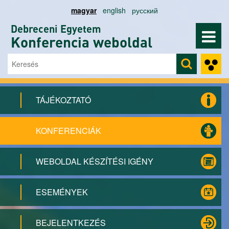
Ugrás a tartalomra
magyar
english
русский
Debreceni Egyetem
Konferencia weboldal
Keresés
Keresés űrlap
TÁJÉKOZTATÓ
KONFERENCIÁK
WEBOLDAL KÉSZÍTÉSI IGÉNY
ESEMÉNYEK
BEJELENTKEZÉS