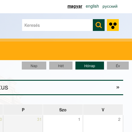
magyar
english
русский
Keresés
Keresés űrlap
Nap
Hét
Hónap
(aktív fül)
Év
tus
Next
»
P
Szo
V
0
31
1
2