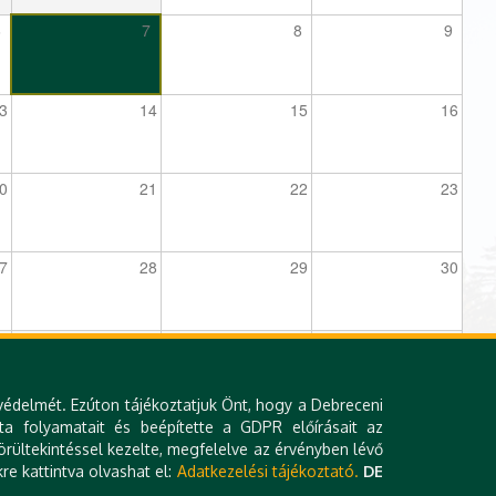
6
7
8
9
3
14
15
16
0
21
22
23
7
28
29
30
3
4
5
6
védelmét. Ezúton tájékoztatjuk Önt, hogy a Debreceni
ta folyamatait és beépítette a GDPR előírásait az
rültekintéssel kezelte, megfelelve az érvényben lévő
re kattintva olvashat el:
Adatkezelési tájékoztató.
DE