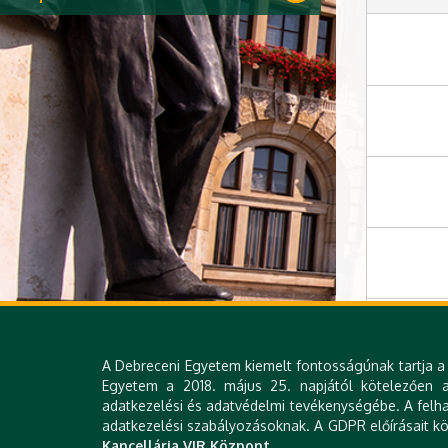
A Debreceni Egyetem kiemelt fontosságúnak tartja a 
Egyetem a 2018. május 25. napjától kötelezően al
adatkezelési és adatvédelmi tevékenységébe. A felha
adatkezelési szabályozásoknak. A GDPR előírásait köv
Kancellária VIR Központ