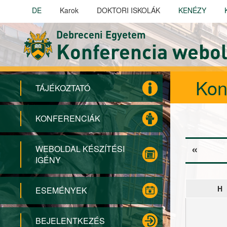
Ugrás a tartalomra
DE
Karok
DOKTORI ISKOLÁK
KENÉZY
Debreceni Egyetem
Konferencia webol
Kon
TÁJÉKOZTATÓ
KONFERENCIÁK
Elsődleg
«
WEBOLDAL KÉSZÍTÉSI
IGÉNY
Prev
H
ESEMÉNYEK
BEJELENTKEZÉS