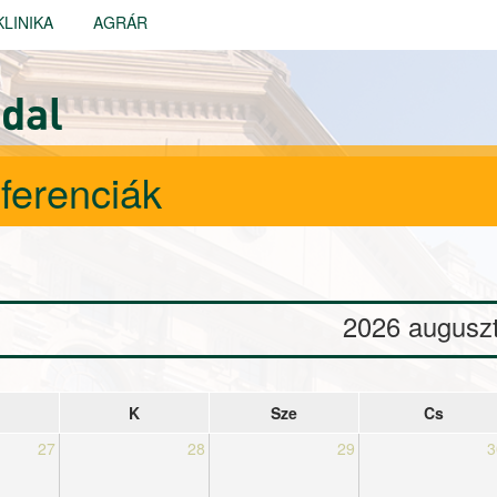
KLINIKA
AGRÁR
dal
ferenciák
es fülek
2026 augusz
K
Sze
Cs
27
28
29
3