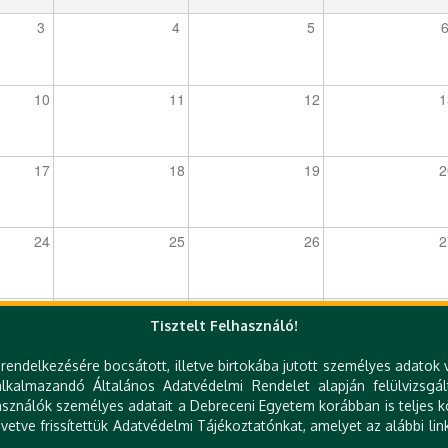
3
4
5
10
11
12
1
17
18
19
2
24
25
26
2
31
1
2
Tisztelt Felhasználó!
rendelkezésére bocsátott, illetve birtokába jutott személyes adatok 
kalmazandó Általános Adatvédelmi Rendelet alapján felülvizsgál
sználók személyes adatait a Debreceni Egyetem korábban is teljes kö
etve frissítettük Adatvédelmi Tájékoztatónkat, amelyet az alábbi link