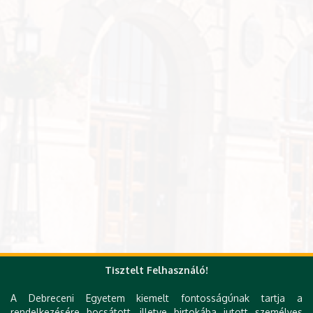
Tisztelt Felhasználó!
A Debreceni Egyetem kiemelt fontosságúnak tartja a
rendelkezésére bocsátott, illetve birtokába jutott személyes