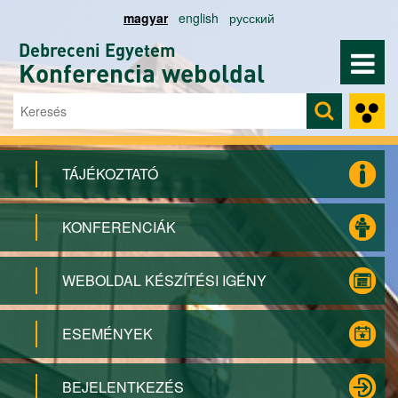
Ugrás a tartalomra
magyar
english
русский
Debreceni Egyetem
Konferencia weboldal
Keresés
Keresés űrlap
TÁJÉKOZTATÓ
KONFERENCIÁK
WEBOLDAL KÉSZÍTÉSI IGÉNY
ESEMÉNYEK
BEJELENTKEZÉS