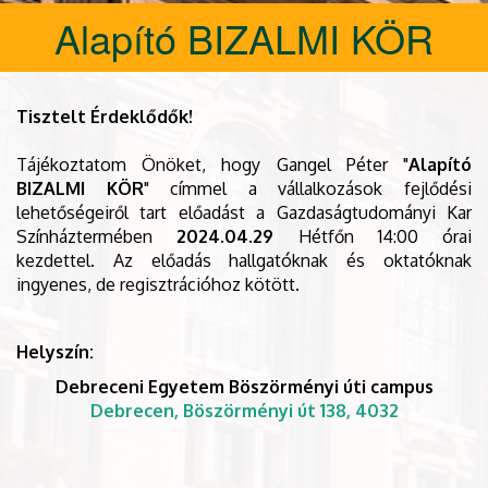
Alapító BIZALMI KÖR
Tis
ztelt Érdeklődők!
Tájékoztatom Önöket, hogy Gangel Péter "
Alapító
BIZALMI KÖR
" címmel a vállalkozások fejlődési
lehetőségeiről tart előadást a Gazdaságtudományi Kar
Színháztermében
2024.04.29
Hétfőn 14:00 órai
kezdettel. Az előadás hallgatóknak és oktatóknak
ingyenes, de regisztrációhoz kötött.
Helyszín:
Debreceni Egyetem Böszörményi úti campus
Debrecen, Böszörményi út 138, 4032