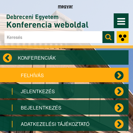
Ugrás a tartalomra
magyar
Debreceni Egyetem
Konferencia weboldal
Keresés
Keresés űrlap
KONFERENCIÁK
FELHÍVÁS
JELENTKEZÉS
BEJELENTKEZÉS
ADATKEZELÉSI TÁJÉKOZTATÓ