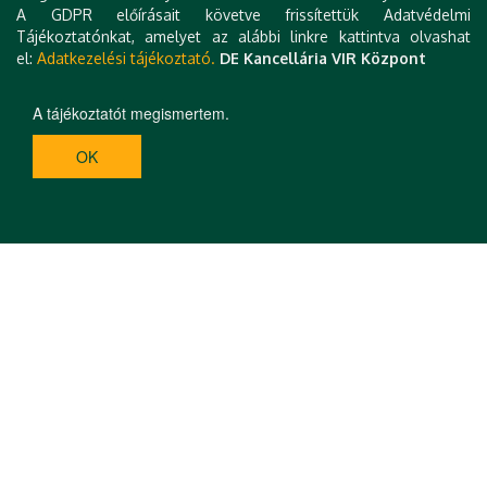
A GDPR előírásait követve frissítettük Adatvédelmi
tött
.
Tájékoztatónkat, amelyet az alábbi linkre kattintva olvashat
el:
Adatkezelési tájékoztató.
DE Kancellária VIR Központ
A tájékoztatót megismertem.
OK