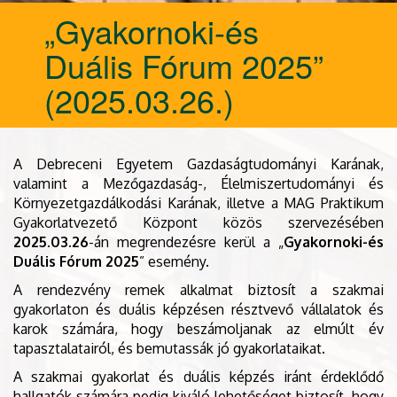
„Gyakornoki-és
Duális Fórum 2025”
(2025.03.26.)
A Debreceni Egyetem Gazdaságtudományi Karának,
valamint a Mezőgazdaság-, Élelmiszertudományi és
Környezetgazdálkodási Karának, illetve a MAG Praktikum
Gyakorlatvezető Központ közös szervezésében
2025.03.26
-án megrendezésre kerül a „
Gyakornoki-és
Duális Fórum 2025
” esemény.
A rendezvény remek alkalmat biztosít a szakmai
gyakorlaton és duális képzésen résztvevő vállalatok és
karok számára, hogy beszámoljanak az elmúlt év
tapasztalatairól, és bemutassák jó gyakorlataikat.
A szakmai gyakorlat és duális képzés iránt érdeklődő
hallgatók számára pedig kiváló lehetőséget biztosít, hogy