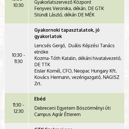
Gyakorlatszervező Központ
10:30
Fenyves Veronika, dékán, DE GTK
Stündl László, dékán DE MÉK
Gyakornoki tapasztalatok, jó
gyakorlatok
Lencsés Gergő, Duális Képzési Tanács
elnöke
10:30 -
Kozma-Tóth Katalin, dékáni hivatalvezető,
11:30
DE TTK
Eisler Kornél, CFO, Neopac Hungary Kft.
Kovács Hermann, vezérigazgató, NAGISZ
Zrt.
Ebéd
11:30 -
Debreceni Egyetem Böszörményi úti
12:30
Campus Agrár Étterem