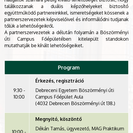
találkozzanak a duális képzőhelyeket biztosító
együttműködő partnereinkkel, ismeretségeket kössenek a
partnerszervezetek képviselőivel és informálódni tudjanak
tőlük a lehetőségeikről.
A partnerszervezetek a délután folyamán a Böszörményi
úti Campus Főépületében kitelepült standokon
mutathatják be kínált lehetőségeiket.
Program
Érkezés, regisztráció
9:30 -
Debreceni Egyetem Böszörményi úti
10:00
Campus Főépület Aula
(4032 Debrecen Böszörményi út 138.)
Megnyitó, köszöntő
Dékán Tamás, ügyvezető, MAG Praktikum
10:00 -