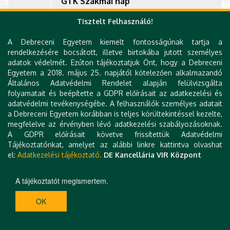
GTK Szakmai nap
12:30 -
Debreceni Egyetem Böszörményi úti
Tisztelt Felhasználó!
14:00
Campus Főépület Aula
A Debreceni Egyetem kiemelt fontosságúnak tartja a
rendelkezésére bocsátott, illetve birtokába jutott személyes
Hallgatóknak gyakornoki fórum
adatok védelmét. Ezúton tájékoztatjuk Önt, hogy a Debreceni
(nyáron gyakorlatot kezdő, valamint
Egyetem a 2018. május 25. napjától kötelezően alkalmazandó
februártól potenciális duális hallgatók
14:00 -
Általános Adatvédelmi Rendelet alapján felülvizsgálta
részvételével)
folyamatait és beépítette a GDPR előírásait az adatkezelési és
16:00
adatvédelmi tevékenységébe. A felhasználók személyes adatait
Debreceni Egyetem Böszörményi úti
a Debreceni Egyetem korábban is teljes körültekintéssel kezelte,
campus, Kazánház Egyetemi Klub
megfelelve az érvényben lévő adatkezelési szabályozásoknak.
A GDPR előírásait követve frissítettük Adatvédelmi
Tájékoztatónkat, amelyet az alábbi linkre kattintva olvashat
el:
Adatkezelési tájékoztató.
DE Kancellária VIR Központ
A tájékoztatót megismertem.
OK