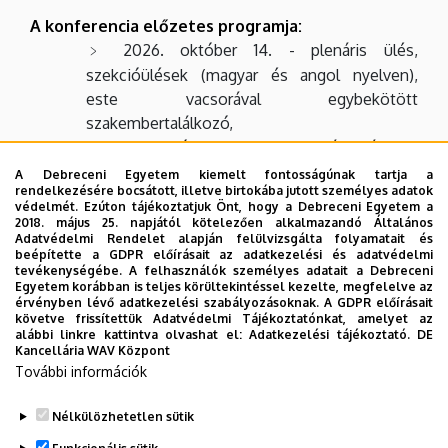
A konferencia előzetes programja:
2026. október 14. - plenáris ülés,
szekcióülések (magyar és angol nyelven),
este vacsorával egybekötött
szakembertalálkozó,
2026. október 15. - szakmai kirándulás
A részletes program, a részvétellel,
A Debreceni Egyetem kiemelt fontosságúnak tartja a
rendelkezésére bocsátott, illetve birtokába jutott személyes adatok
regisztrációval, előadástartással, szállással
védelmét. Ezúton tájékoztatjuk Önt, hogy a Debreceni Egyetem a
kapcsolatos tájékoztatók rövidesen elérhetők
2018. május 25. napjától kötelezően alkalmazandó Általános
Adatvédelmi Rendelet alapján felülvizsgálta folyamatait és
a konferencia honlapján (
https://e-
beépítette a GDPR előírásait az adatkezelési és adatvédelmi
konferencia.unideb.hu/TNF
).
tevékenységébe. A felhasználók személyes adatait a Debreceni
Egyetem korábban is teljes körültekintéssel kezelte, megfelelve az
érvényben lévő adatkezelési szabályozásoknak. A GDPR előírásait
követve frissítettük Adatvédelmi Tájékoztatónkat, amelyet az
alábbi linkre kattintva olvashat el:
Adatkezelési tájékoztató.
DE
Minden érdeklődőt nagy szeretettel várunk a 31.
Kancellária WAV Központ
Tiszántúli Növényvédelmi Fórumra!
További információk
Nélkülözhetetlen sütik
a 31. TNF Szervező