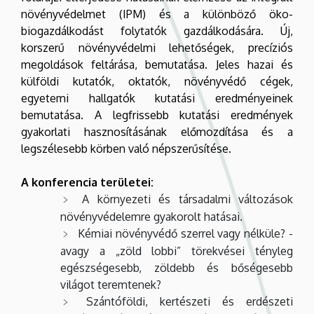
növényvédelmet (IPM) és a különböző öko-
biogazdálkodást folytatók gazdálkodására. Új,
korszerű növényvédelmi lehetőségek, precíziós
megoldások feltárása, bemutatása. Jeles hazai és
külföldi kutatók, oktatók, növényvédő cégek,
egyetemi hallgatók kutatási eredményeinek
bemutatása. A legfrissebb kutatási eredmények
gyakorlati hasznosításának előmozdítása és a
legszélesebb körben való népszerűsítése.
A konferencia területei:
A környezeti és társadalmi változások
növényvédelemre gyakorolt hatásai.
Kémiai növényvédő szerrel vagy nélküle? -
avagy a „zöld lobbi” törekvései tényleg
egészségesebb, zöldebb és bőségesebb
világot teremtenek?
Szántóföldi, kertészeti és erdészeti