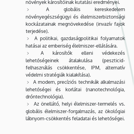
növények károsítóinak kutatási eredményei.
A globális kereskedelem
növényegészségügyi és élelmiszerbiztonsági
kockázatainak megnövekedése (invazív fajok
terjedése).
A politikai, gazdaságpolitikai folyamatok
hatásai az emberiség élelmiszer-ellátására.
A károsítók elleni védekezés
lehetőségeinek átalakulása (peszticid-
felhasználás csökkentése, IPM, alternatív
védelmi stratégiák kialakítása).
A modern, precíziós technikák alkalmazási
lehetőségei és korlátai (nanotechnológia,
dróntechnológia).
Az önellátó, helyi élelmiszer-termelés vs.
globális élelmiszer-forgalmazás, az ökológiai
lábnyom-csökkentés feladatai és lehetőségei.