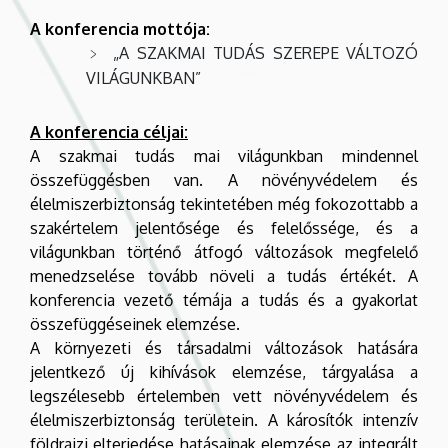
A konferencia mottója:
„A SZAKMAI TUDÁS SZEREPE VÁLTOZÓ
VILÁGUNKBAN”
A konferencia céljai:
A szakmai tudás mai világunkban mindennel
összefüggésben van. A növényvédelem és
élelmiszerbiztonság tekintetében még fokozottabb a
szakértelem jelentősége és felelőssége, és a
világunkban történő átfogó változások megfelelő
menedzselése tovább növeli a tudás értékét. A
konferencia vezető témája a tudás és a gyakorlat
összefüggéseinek elemzése.
A környezeti és társadalmi változások hatására
jelentkező új kihívások elemzése, tárgyalása a
legszélesebb értelemben vett növényvédelem és
élelmiszerbiztonság területein. A károsítók intenzív
földrajzi elterjedése hatásainak elemzése az integrált