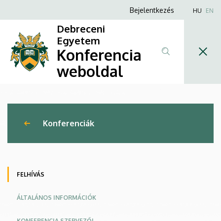
31.
Ugrás
Anonim
Bejelentkezés
HU
EN
a
Felhasználói
Tiszántúli
Debreceni
tartalomra
fiók
Egyetem
Növényvédelmi
Konferencia
menüje
Fórum
weboldal
|
Konferencia
Konferenciák
weboldal
FELHÍVÁS
ÁLTALÁNOS INFORMÁCIÓK
KONFERENCIA SZERVEZŐI