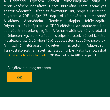
A Debreceni Egyetem kiemelt fontosságúnak tartja a
A szervezőbizottság nevében
rendelkezésére bocsátott, illetve birtokába jutott személyes
adatok védelmét. Ezúton tájékoztatjuk Önt, hogy a Debreceni
Egyetem a 2018. május 25. napjától kötelezően alkalmazandó
Általános Adatvédelmi Rendelet alapján felülvizsgálta
folyamatait és beépítette a GDPR előírásait az adatkezelési és
adatvédelmi tevékenységébe. A felhasználók személyes adatait
a Debreceni Egyetem korábban is teljes körültekintéssel kezelte,
Dr. Kocsis Dénes
megfelelve az érvényben lévő adatkezelési szabályozásoknak.
Tanszékvezető, egyetemi docens
A GDPR előírásait követve frissítettük Adatvédelmi
DE Műszaki Kar Környezetmérnöki Tanszék
Tájékoztatónkat, amelyet az alábbi linkre kattintva olvashat
el:
Adatkezelési tájékoztató.
DE Kancellária VIR Központ
A tájékoztatót megismertem.
OK