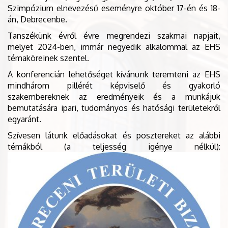
Szimpózium elnevezésű eseményre október 17-én és 18-
án, Debrecenbe.
Tanszékünk évről évre megrendezi szakmai napjait,
melyet 2024-ben, immár negyedik alkalommal az EHS
témaköreinek szentel.
A konferencián lehetőséget kívánunk teremteni az EHS
mindhárom pillérét képviselő és gyakorló
szakembereknek az eredményeik és a munkájuk
bemutatására ipari, tudományos és hatósági területekről
egyaránt.
Szívesen látunk előadásokat és posztereket az alábbi
témákból (a teljesség igénye nélkül):