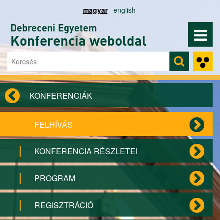
Ugrás a tartalomra
magyar
english
Debreceni Egyetem
Konferencia weboldal
Keresés
Keresés űrlap
KONFERENCIÁK
FELHÍVÁS
KONFERENCIA RÉSZLETEI
PROGRAM
REGISZTRÁCIÓ