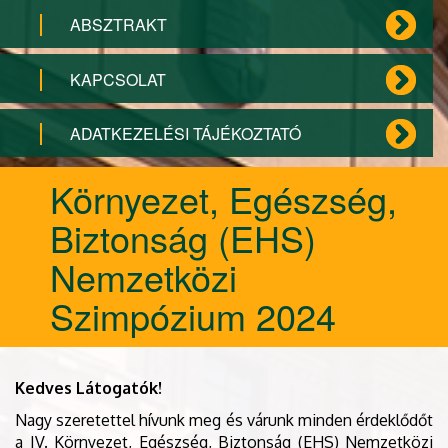
ABSZTRAKT
KAPCSOLAT
ADATKEZELÉSI TÁJÉKOZTATÓ
Környezet, Egészség,
Biztonság (EHS)
Nemzetközi
Szimpózium 2024
Kedves Látogatók!
Nagy szeretettel hívunk meg és várunk minden érdeklődőt
a IV. Környezet, Egészség, Biztonság (EHS) Nemzetközi