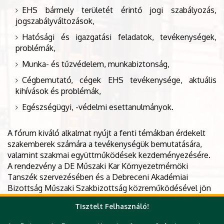
EHS bármely területét érintő jogi szabályozás,
jogszabályváltozások,
Hatósági és igazgatási feladatok, tevékenységek,
problémák,
Munka- és tűzvédelem, munkabiztonság,
Cégbemutató, cégek EHS tevékenysége, aktuális
kihívások és problémák,
Egészségügyi, -védelmi esettanulmányok.
A fórum kiváló alkalmat nyújt a fenti témákban érdekelt
szakemberek számára a tevékenységük bemutatására,
valamint szakmai együttműködések kezdeményezésére.
A rendezvény a DE Műszaki Kar Környezetmérnöki
Tanszék szervezésében és a Debreceni Akadémiai
Bizottság Műszaki Szakbizottság közreműködésével jön
létre.
Tisztelt Felhasználó!
Minden résztvevőnek hasznos programot kívánunk!