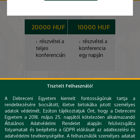
20000 HUF
10000 HUF
részvétel a
részvétel a
teljes
konferencia
konferencián
egy napján
A részvételi díj fizethető átutalással vagy a helyszínen
Tisztelt Felhasználó!
készpénzben
.
A Debreceni Egyetem kiemelt fontosságúnak tartja a
Az átutalást a Matematika Szakos Tanárképzésért
rendelkezésére bocsátott, illetve birtokába jutott személyes
Alapítvány K&H Banknál vezetett számlájára kérjük:
adatok védelmét. Ezúton tájékoztatjuk Önt, hogy a Debreceni
Egyetem a 2018. május 25. napjától kötelezően alkalmazandó
Számlaszám: 10400339-50527068-66661000
Általános Adatvédelmi Rendelet alapján felülvizsgálta
Megjegyzés:
MIDK - a résztvevő neve
folyamatait és beépítette a GDPR előírásait az adatkezelési és
adatvédelmi tevékenységébe. A felhasználók személyes adatait