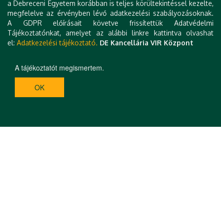
a Debreceni Egyetem korábban is teljes körültekintéssel kezelte,
megfelelve az érvényben lévő adatkezelési szabályozásoknak.
A GDPR előírásait követve frissítettük Adatvédelmi
Tájékoztatónkat, amelyet az alábbi linkre kattintva olvashat
el:
Adatkezelési tájékoztató.
DE Kancellária VIR Központ
A tájékoztatót megismertem.
OK