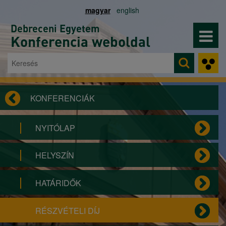
Ugrás a tartalomra
magyar
english
Debreceni Egyetem
Konferencia weboldal
Keresés
Keresés űrlap
KONFERENCIÁK
NYITÓLAP
HELYSZÍN
HATÁRIDŐK
RÉSZVÉTELI DÍJ