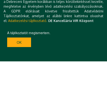
Számítástudományi DI,
locska.orsolya@science.unideb.
a Debreceni Egyetem korábban is teljes körültekintéssel kezelte,
megfelelve az érvényben lévő adatkezelési szabályozásoknak.
hu
A GDPR előírásait követve frissítettük Adatvédelmi
Tájékoztatónkat, amelyet az alábbi linkre kattintva olvashat
el:
Adatkezelési tájékoztató.
DE Kancellária VIR Központ
A tájékoztatót megismertem.
OK