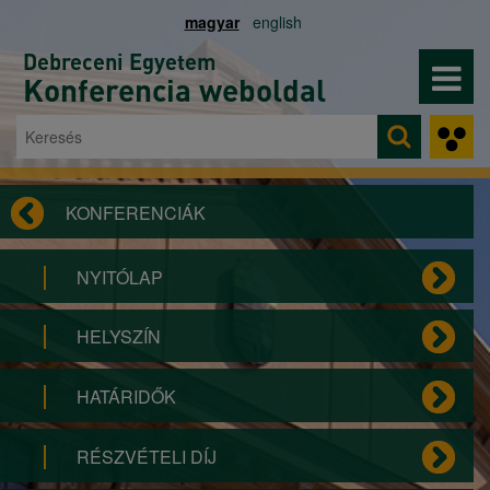
Ugrás a tartalomra
magyar
english
Debreceni Egyetem
Konferencia weboldal
Keresés
Keresés űrlap
KONFERENCIÁK
NYITÓLAP
HELYSZÍN
HATÁRIDŐK
RÉSZVÉTELI DÍJ