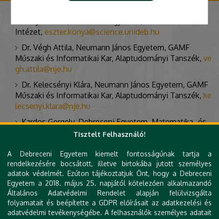
Kónya Eszter, Debreceni Egyetem, Matematikai
Intézet,
eszter.konya@science.unideb.hu
Dr. Végh Attila, Neumann János Egyetem, GAMF
Műszaki és Informatikai Kar, Alaptudományi Tanszék,
ve
gh.attila@nje.hu
Dr. Kelecsényi Klára, Neumann János Egyetem, GAMF
Műszaki és Informatikai Kar, Alaptudományi Tanszék,
ke
lecsenyi.klara@nje.hu
Kardos Gergely, Debreceni Egyetem, Matematika- és
Számítástudományi DI,
kardos.gergely@science.unideb.
Tisztelt Felhasználó!
hu
A Debreceni Egyetem kiemelt fontosságúnak tartja a
Báró Emőke, Debreceni Egyetem, Matematika- és
rendelkezésére bocsátott, illetve birtokába jutott személyes
Számítástudományi DI,
baro.emoke@science.unideb.hu
adatok védelmét. Ezúton tájékoztatjuk Önt, hogy a Debreceni
Egyetem a 2018. május 25. napjától kötelezően alkalmazandó
Bihari Gábor, Debreceni Egyetem, Matematika- és
Általános Adatvédelmi Rendelet alapján felülvizsgálta
Számítástudományi DI,
biharigabor@science.unideb.hu
folyamatait és beépítette a GDPR előírásait az adatkezelési és
Lócska Orsolya, Debreceni Egyetem, Matematika- és
adatvédelmi tevékenységébe. A felhasználók személyes adatait