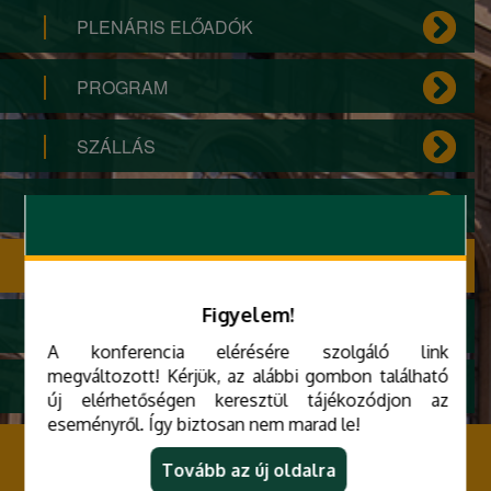
PLENÁRIS ELŐADÓK
PROGRAM
SZÁLLÁS
UTAZÁS
SZERVEZŐBIZOTTSÁG
Figyelem!
ARCHÍV
A konferencia elérésére szolgáló link
megváltozott! Kérjük, az alábbi gombon található
ADATKEZELÉSI TÁJÉKOZTATÓ
új elérhetőségen keresztül tájékozódjon az
eseményről. Így biztosan nem marad le!
MIDK 2025
Tovább az új oldalra