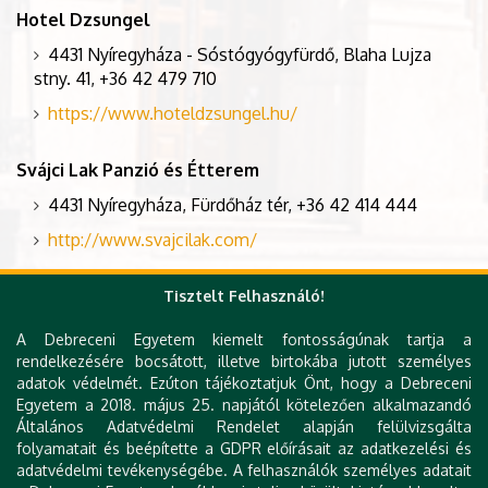
Hotel Dzsungel
4431 Nyíregyháza - Sóstógyógyfürdő, Blaha Lujza
stny. 41, +36 42 479 710
https://www.hoteldzsungel.hu/
Svájci Lak Panzió és Étterem
4431 Nyíregyháza, Fürdőház tér, +36 42 414 444
http://www.svajcilak.com/
Tisztelt Felhasználó!
A Debreceni Egyetem kiemelt fontosságúnak tartja a
rendelkezésére bocsátott, illetve birtokába jutott személyes
adatok védelmét. Ezúton tájékoztatjuk Önt, hogy a Debreceni
Egyetem a 2018. május 25. napjától kötelezően alkalmazandó
Általános Adatvédelmi Rendelet alapján felülvizsgálta
folyamatait és beépítette a GDPR előírásait az adatkezelési és
adatvédelmi tevékenységébe. A felhasználók személyes adatait