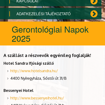
KAPCSOLAT
ADATKEZELÉSI TÁJÉKOZTATÓ
Gerontológiai Napok
2025
A szállást a részvevők egyénileg foglalják!
Hotel Sandra Ifjúsági szálló
http://www.hotelsandra.hu/
4400 Nyíregyháza, Sóstói út 31/B
Bessenyei Hotel
http://www.bessenyeihotel.hu/