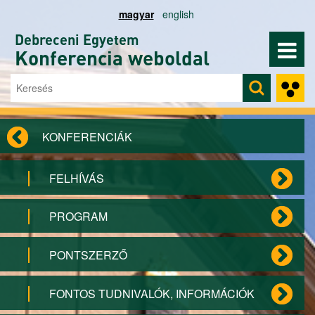
Ugrás a tartalomra
magyar
english
Debreceni Egyetem
Konferencia weboldal
Keresés
Keresés űrlap
KONFERENCIÁK
FELHÍVÁS
PROGRAM
PONTSZERZŐ
FONTOS TUDNIVALÓK, INFORMÁCIÓK