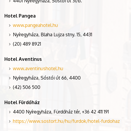
4401 Nyíregyháza, Sóstói út 31/b.
Hotel Pangea
www.pangeahotel.hu
Nyíregyháza, Blaha Lujza stny. 15, 4431
(20) 489 8921
Hotel Aventinus
www.aventinushotel.hu
Nyíregyháza, Sóstói út 66, 4400
(42) 506 500
Hotel Fürdőház
4400 Nyíregyháza, Fürdőház tér, +36 42 411 191
https://www.sostort.hu/hu/furdok/hotel-furdohaz