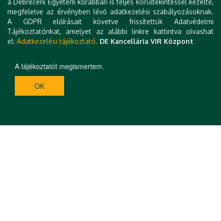
a Debreceni Egyetem korábban is teljes körültekintéssel kezelte,
megfelelve az érvényben lévő adatkezelési szabályozásoknak.
A GDPR előírásait követve frissítettük Adatvédelmi
Tájékoztatónkat, amelyet az alábbi linkre kattintva olvashat
el:
Adatkezelési tájékoztató.
DE Kancellária VIR Központ
A tájékoztatót megismertem.
OK