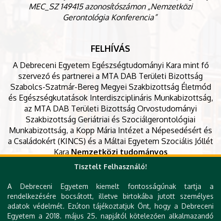
MEC_SZ 149415 azonosítószámon „Nemzetközi
Gerontológia Konferencia”
FELHÍVÁS
A Debreceni Egyetem Egészségtudományi Kara mint fő
szervező és partnerei a MTA DAB Területi Bizottság
Szabolcs-Szatmár-Bereg Megyei Szakbizottság Életmód
és Egészségkutatások Interdiszciplináris Munkabizottság,
az MTA DAB Területi Bizottság Orvostudományi
Szakbizottság Geriátriai és Szociálgerontológiai
Munkabizottság, a Kopp Mária Intézet a Népesedésért és
a Családokért (KINCS) és a Máltai Egyetem Szociális Jóllét
Kara
Nemzetközi tudományos
konferenciát
rendez
2025. október 15-16-17-én.
A
Tisztelt Felhasználó!
Rendezvény (magyar nyelvű napja
okt.16.
)
A Debreceni Egyetem kiemelt fontosságúnak tartja a
PONTSZERZŐ
Akkreditált szakmai továbbképzés
a
rendelkezésére bocsátott, illetve birtokába jutott személyes
Személyes gondoskodást végző személyek
adatok védelmét. Ezúton tájékoztatjuk Önt, hogy a Debreceni
továbbképzésében:
8 PONT
és az Egészségügyi
Egyetem a 2018. május 25. napjától kötelezően alkalmazandó