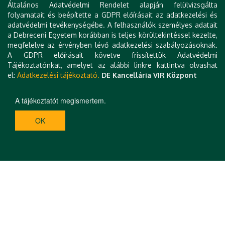
szakdolgozók továbbképzésében (Akkreditáció
Általános Adatvédelmi Rendelet alapján felülvizsgálta
folyamatban)
folyamatait és beépítette a GDPR előírásait az adatkezelési és
adatvédelmi tevékenységébe. A felhasználók személyes adatait
Minden fontos információt és reszletet
a Debreceni Egyetem korábban is teljes körültekintéssel kezelte,
összegyűjtöttünk, melyeket
ide kattintva
megfelelve az érvényben lévő adatkezelési szabályozásoknak.
A GDPR előírásait követve frissítettük Adatvédelmi
tekinthet meg.
Tájékoztatónkat, amelyet az alábbi linkre kattintva olvashat
el:
Adatkezelési tájékoztató.
DE Kancellária VIR Központ
A tájékoztatót megismertem.
OK