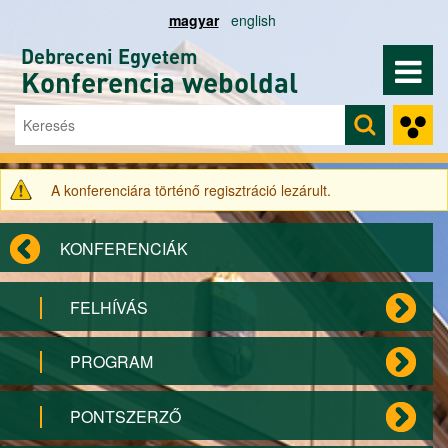
Ugrás a tartalomra
magyar
english
Debreceni Egyetem
Konferencia weboldal
Keresés
Keresés űrlap
A konferenciára történő regisztráció lezárult.
Figyelmeztető üzenet
KONFERENCIÁK
FELHÍVÁS
PROGRAM
PONTSZERZŐ