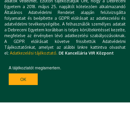
adatok védelmét. Ezúton tájékoztatjuk Önt, hogy a Debreceni
Egyetem a 2018. május 25. napjától kötelezően alkalmazandó
Általános Adatvédelmi Rendelet alapján felülvizsgálta
folyamatait és beépítette a GDPR előírásait az adatkezelési és
adatvédelmi tevékenységébe. A felhasználók személyes adatait
a Debreceni Egyetem korábban is teljes körültekintéssel kezelte,
megfelelve az érvényben lévő adatkezelési szabályozásoknak.
A GDPR előírásait követve frissítettük Adatvédelmi
Tájékoztatónkat, amelyet az alábbi linkre kattintva olvashat
el:
Adatkezelési tájékoztató.
DE Kancellária VIR Központ
A tájékoztatót megismertem.
OK