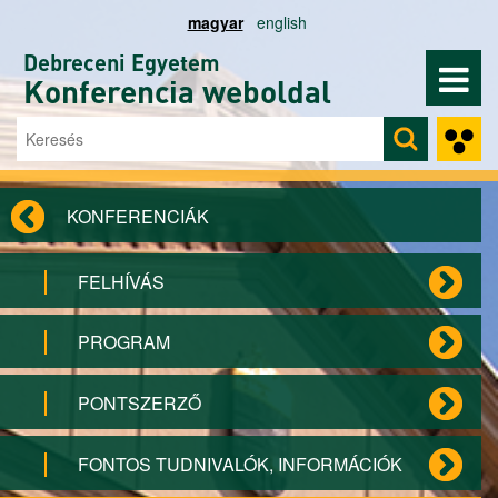
Ugrás a tartalomra
magyar
english
Debreceni Egyetem
Konferencia weboldal
Keresés
Keresés űrlap
KONFERENCIÁK
FELHÍVÁS
PROGRAM
PONTSZERZŐ
FONTOS TUDNIVALÓK, INFORMÁCIÓK