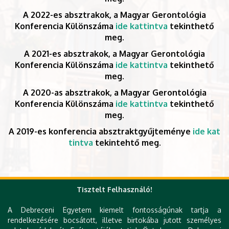
A 2022-es absztrakok, a Magyar Gerontológia
Konferencia Különszáma
ide kattintva
tekinthető
meg.
A 2021-es absztrakok, a Magyar Gerontológia
Konferencia Különszáma
ide kattintva
tekinthető
meg.
A 2020-as absztrakok, a Magyar Gerontológia
Konferencia Különszáma
ide kattintva
tekinthető
meg.
A 2019-es konferencia absztraktgyűjteménye
ide kat
tintva
tekintehtő meg.
Tisztelt Felhasználó!
A Debreceni Egyetem kiemelt fontosságúnak tartja a
rendelkezésére bocsátott, illetve birtokába jutott személyes