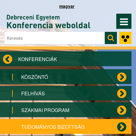
Ugrás a tartalomra
magyar
Debreceni Egyetem
Konferencia weboldal
Keresés
Keresés űrlap
KONFERENCIÁK
KÖSZÖNTŐ
FELHÍVÁS
SZAKMAI PROGRAM
TUDOMÁNYOS BIZOTTSÁG