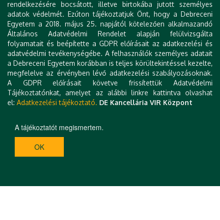
rendelkezésére bocsátott, illetve birtokába jutott személyes
Hegedűs Csaba (Debreceni Egyetem,
adatok védelmét. Ezúton tájékoztatjuk Önt, hogy a Debreceni
Fogorvostudományi Kar, Debrecen)
Egyetem a 2018. május 25. napjától kötelezően alkalmazandó
Általános Adatvédelmi Rendelet alapján felülvizsgálta
Simonné Sarkadi Lívia (Szent István Egyetem,
folyamatait és beépítette a GDPR előírásait az adatkezelési és
Élelmiszertudományi Kar, Budapest)
adatvédelmi tevékenységébe. A felhasználók személyes adatait
a Debreceni Egyetem korábban is teljes körültekintéssel kezelte,
Vértessy Beáta (Budapesti Műszaki és
megfelelve az érvényben lévő adatkezelési szabályozásoknak.
Gazdaságtudományi Egyetem, Budapest)
A GDPR előírásait követve frissítettük Adatvédelmi
Tájékoztatónkat, amelyet az alábbi linkre kattintva olvashat
el:
Adatkezelési tájékoztató.
DE Kancellária VIR Központ
A tájékoztatót megismertem.
OK