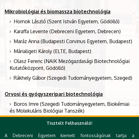
Mikrobiológiai és biomassza biotechnológia
Hornok László (Szent István Egyetem, Gödöllő)
Karaffa Levente (Debreceni Egyetem, Debrecen)
Maráz Anna (Budapesti Corvinus Egyetem, Budapest)
Márialigeti Károly (ELTE, Budapest)
Olasz Ferenc (NAIK Mezőgazdasági Biotechnológiai
Kutatóközpont, Gödöllő)
Rákhely Gábor (Szegedi Tudományegyetem, Szeged)
Orvosi és gyógyszeripari biotechnológia
Boros Imre (Szegedi Tudományegyetem, Biokémiai
és Molekuláris Biológiai Tanszék)
Deli Mária (Szegedi Biológiai Kutatóközpont, Szeged)
Tisztelt Felhasználó!
Halmos Gábor (DE Gyógyszerésztudományi Kar,
A Debreceni Egyetem kiemelt fontosságúnak tartja a
Biopharmácia Tanszék)