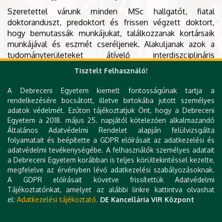
Szeretettel várunk minden MSc hallgatót, fiatal
doktoranduszt, predoktort és frissen végzett doktort,
hogy bemutassák munkájukat, találkozzanak kortársaik
munkájával és eszmét cseréljenek. Alakuljanak azok a
tudományterületeket átívelő interdiszciplináris
kapcsolódások, amelyre oly nagyon szükség van a sikeres
Tisztelt Felhasználó!
innovációs kutatáshoz.
A Debreceni Egyetem kiemelt fontosságúnak tartja a
A szervezőbizottság nevében kérem a visszatérő
rendelkezésére bocsátott, illetve birtokába jutott személyes
résztvevőket, hogy terjesszék, reklámozzák fiatalabb és
adatok védelmét. Ezúton tájékoztatjuk Önt, hogy a Debreceni
idősebb kollégáik között ezt a korábbiakban olyan sikeres
Egyetem a 2018. május 25. napjától kötelezően alkalmazandó
tudományos eseményt.
Általános Adatvédelmi Rendelet alapján felülvizsgálta
folyamatait és beépítette a GDPR előírásait az adatkezelési és
adatvédelmi tevékenységébe. A felhasználók személyes adatait
A Szervezőbizottság nevében
a Debreceni Egyetem korábban is teljes körültekintéssel kezelte,
megfelelve az érvényben lévő adatkezelési szabályozásoknak.
Pusztahelyi Tünde, PhD
A GDPR előírásait követve frissítettük Adatvédelmi
DE MÉK Agrárműszerközpont
Tájékoztatónkat, amelyet az alábbi linkre kattintva olvashat
el:
Adatkezelési tájékoztató.
DE Kancellária VIR Központ