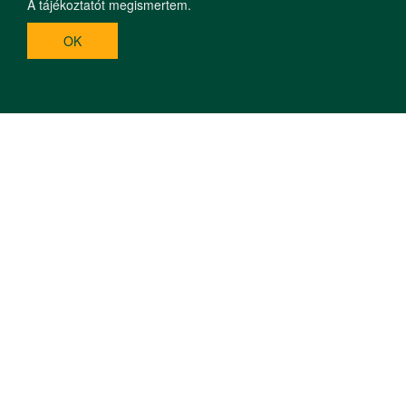
A tájékoztatót megismertem.
OK