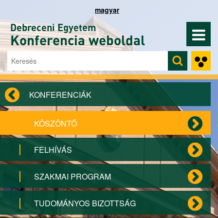
Ugrás a tartalomra
magyar
Debreceni Egyetem
Konferencia weboldal
Keresés
Keresés űrlap
KONFERENCIÁK
KÖSZÖNTŐ
FELHÍVÁS
SZAKMAI PROGRAM
TUDOMÁNYOS BIZOTTSÁG