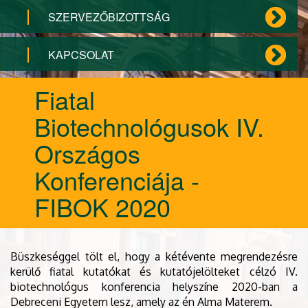
SZERVEZŐBIZOTTSÁG
KAPCSOLAT
Fiatal
Biotechnológusok IV.
Országos
Konferenciája -
FIBOK 2020
Büszkeséggel tölt el, hogy a kétévente megrendezésre
kerülő fiatal kutatókat és kutatójelölteket célzó IV.
biotechnológus konferencia helyszíne 2020-ban a
Debreceni Egyetem lesz, amely az én Alma Materem.