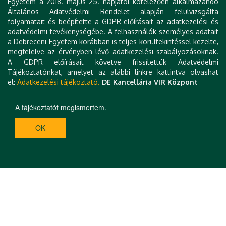
Egyetem a 2018. május 25. napjától kötelezően alkalmazandó
Általános Adatvédelmi Rendelet alapján felülvizsgálta
Jelentkezési lap
ITT
letölthető.
folyamatait és beépítette a GDPR előírásait az adatkezelési és
adatvédelmi tevékenységébe. A felhasználók személyes adatait
a Debreceni Egyetem korábban is teljes körültekintéssel kezelte,
megfelelve az érvényben lévő adatkezelési szabályozásoknak.
A visszaküldött fájlok nevében legyen benne a küldő
A GDPR előírásait követve frissítettük Adatvédelmi
intézmény rövidített neve is!
Tájékoztatónkat, amelyet az alábbi linkre kattintva olvashat
el:
Adatkezelési tájékoztató.
DE Kancellária VIR Központ
A tájékoztatót megismertem.
OK