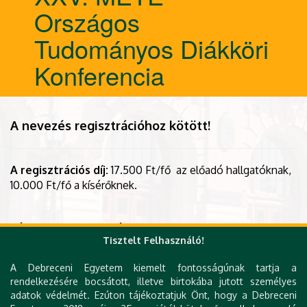
Országos
Tudományos Diákköri
Konferencia
A nevezés regisztrációhoz kötött!
A regisztrációs díj:
17.500 Ft/fő az előadó hallgatóknak,
10.000 Ft/fő a kísérőknek.
Kérjük, hogy
2024. március 08-ig
a
mete24@agr.unide
Tisztelt Felhasználó!
b.hu
címre küldjék meg az alábbiakat:
1. kitöltött jelentkezési lap
A Debreceni Egyetem kiemelt fontosságúnak tartja a
rendelkezésére bocsátott, illetve birtokába jutott személyes
2. egy oldalas összefoglaló
adatok védelmét. Ezúton tájékoztatjuk Önt, hogy a Debreceni