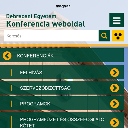
Ugrás a tartalomra
magyar
Debreceni Egyetem
Konferencia weboldal
Keresés
Keresés űrlap
KONFERENCIÁK
FELHÍVÁS
SZERVEZŐBIZOTTSÁG
PROGRAMOK
PROGRAMFÜZET ÉS ÖSSZEFOGLALÓ
KÖTET