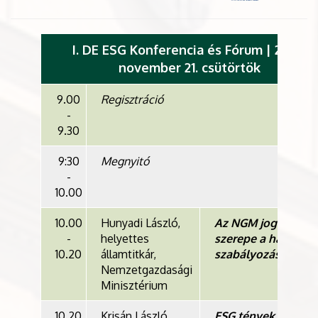
I. DE ESG Konferencia és Fórum | 2024.
november 21. csütörtök
9.00
Regisztráció
-
9.30
9:30
Megnyitó
-
10.00
10.00
Hunyadi László,
Az NGM jogalkotói
-
helyettes
szerepe a hazai ES
10.20
államtitkár,
szabályozásban
Nemzetgazdasági
Minisztérium
10.20
Krisán László,
ESG tények és