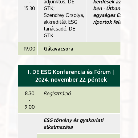
-
adjunktus, DE
kérdések az ESG-
15.30
GTK;
ben - Útban az
Szendrey Orsolya,
egységes ESG
akkreditált ESG
riportok felé
tanácsadó, DE
GTK
19.00
Gálavacsora
I. DE ESG Konferencia és Fórum |
2024. november 22. péntek
8.30
Regisztráció
-
9.00
ESG törvény és gyakorlati
alkalmazása