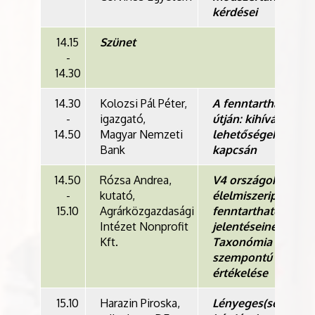
kérdései
14.15
Szünet
-
14.30
14.30
Kolozsi Pál Péter,
A fenntarthatóság
-
igazgató,
útján: kihívások és
14.50
Magyar Nemzeti
lehetőségek az ES
Bank
kapcsán
14.50
Rózsa Andrea,
V4 országok
-
kutató,
élelmiszeripari
15.10
Agrárközgazdasági
fenntarthatósági
Intézet Nonprofit
jelentéseinek EU
Kft.
Taxonómia
szempontú „zöld”
értékelése
15.10
Harazin Piroska,
Lényeges(ségi)