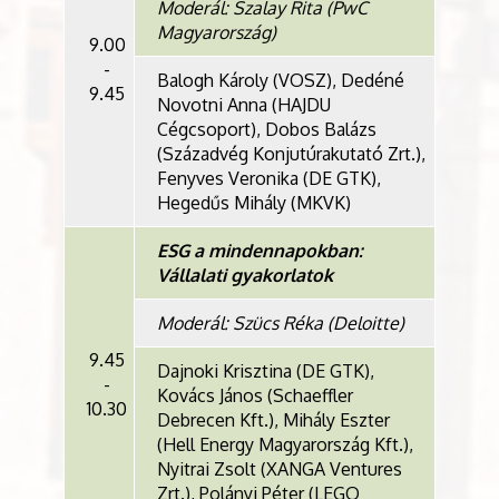
Moderál: Szalay Rita (PwC
Magyarország)
9.00
-
Balogh Károly (VOSZ), Dedéné
9.45
Novotni Anna (HAJDU
Cégcsoport), Dobos Balázs
(Századvég Konjutúrakutató Zrt.),
Fenyves Veronika (DE GTK),
Hegedűs Mihály (MKVK)
ESG a mindennapokban:
Vállalati gyakorlatok
Moderál: Szücs Réka (Deloitte)
9.45
Dajnoki Krisztina (DE GTK),
-
Kovács János (Schaeffler
10.30
Debrecen Kft.), Mihály Eszter
(Hell Energy Magyarország Kft.),
Nyitrai Zsolt (XANGA Ventures
Zrt.), Polányi Péter (LEGO