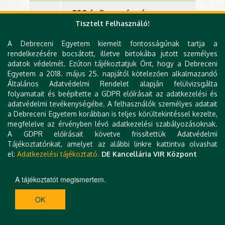
ESG és finanszírozás
Tisztelt Felhasználó!
Moderál: Lukács Ákos (Ernst and
A Debreceni Egyetem kiemelt fontosságúnak tartja a
Young)
rendelkezésére bocsátott, illetve birtokába jutott személyes
11.30
adatok védelmét. Ezúton tájékoztatjuk Önt, hogy a Debreceni
Becsky-Nagy Patrícia (DE GTK),
-
Egyetem a 2018. május 25. napjától kötelezően alkalmazandó
Marczis Dávid (MNB), Molnár
12.15
Általános Adatvédelmi Rendelet alapján felülvizsgálta
András (OTB Bank Nyrt.), Sass Pál
folyamatait és beépítette a GDPR előírásait az adatkezelési és
(MFB Zrt.), Szege György (MBH
adatvédelmi tevékenységébe. A felhasználók személyes adatait
Bank Nyrt.), Tóth Róbert
a Debreceni Egyetem korábban is teljes körültekintéssel kezelte,
(KAVOSZ E-Green Zrt.)
megfelelve az érvényben lévő adatkezelési szabályozásoknak.
A GDPR előírásait követve frissítettük Adatvédelmi
Tájékoztatónkat, amelyet az alábbi linkre kattintva olvashat
el:
Adatkezelési tájékoztató.
DE Kancellária VIR Központ
A tájékoztatót megismertem.
OK