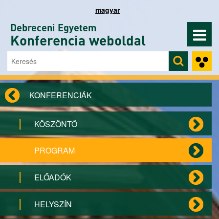
Ugrás a tartalomra
magyar
Debreceni Egyetem
Konferencia weboldal
Keresés
Keresés űrlap
KONFERENCIÁK
KÖSZÖNTŐ
PROGRAM
ELŐADÓK
HELYSZÍN