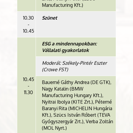
Manufacturing Kft.)
10.30
Szünet
-
10.45
ESG a mindennapokban:
Vállalati gyakorlatok
Moderál: Székely-Pintér Eszter
(Crowe FST)
10.45
Bauerné Gáthy Andrea (DE GTK),
-
Nagy Katalin (BMW
11.30
Manufacturing Hungary Kft.),
Nyitrai Ibolya (KITE Zrt.), Péterné
Baranyi Rita (MICHELIN Hungária
Kft.), Szücs István Róbert (TEVA
Gyógyszergyár Zrt.), Verba Zoltán
(MOL Nyrt.)