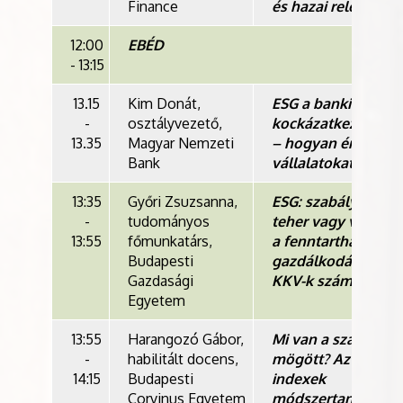
Finance
és hazai relevanciá
12:00
EBÉD
- 13:15
13.15
Kim Donát,
ESG a banki
-
osztályvezető,
kockázatkezelésbe
13.35
Magyar Nemzeti
– hogyan érinti a
Bank
vállalatokat?
13:35
Győri Zsuzsanna,
ESG: szabályozási
-
tudományos
teher vagy valódi ú
13:55
főmunkatárs,
a fenntarthatóbb
Budapesti
gazdálkodáshoz a
Gazdasági
KKV-k számára?
Egyetem
13:55
Harangozó Gábor,
Mi van a számok
-
habilitált docens,
mögött? Az ESG
14:15
Budapesti
indexek
Corvinus Egyetem
módszertani