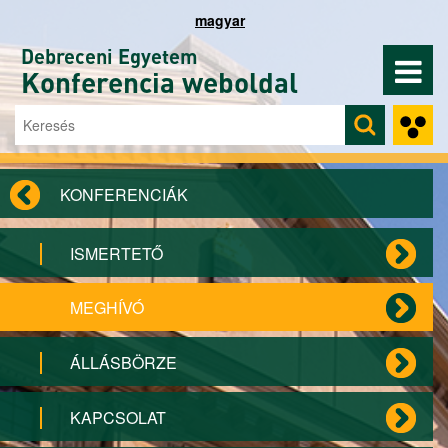
Ugrás a tartalomra
magyar
Debreceni Egyetem
Konferencia weboldal
Keresés
Keresés űrlap
KONFERENCIÁK
ISMERTETŐ
MEGHÍVÓ
ÁLLÁSBÖRZE
KAPCSOLAT