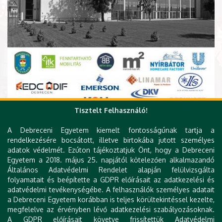
Tisztelt Felhasználó!
A Debreceni Egyetem kiemelt fontosságúnak tartja a
rendelkezésére bocsátott, illetve birtokába jutott személyes
adatok védelmét. Ezúton tájékoztatjuk Önt, hogy a Debreceni
Egyetem a 2018. május 25. napjától kötelezően alkalmazandó
Általános Adatvédelmi Rendelet alapján felülvizsgálta
folyamatait és beépítette a GDPR előírásait az adatkezelési és
adatvédelmi tevékenységébe. A felhasználók személyes adatait
EFOP-3.4.4-16-2017-00023 Az MTMI
a Debreceni Egyetem korábban is teljes körültekintéssel kezelte,
szakokra való bekerülést elősegítő
megfelelve az érvényben lévő adatkezelési szabályozásoknak.
innovatív programok megvalósítása a
A GDPR előírásait követve frissítettük Adatvédelmi