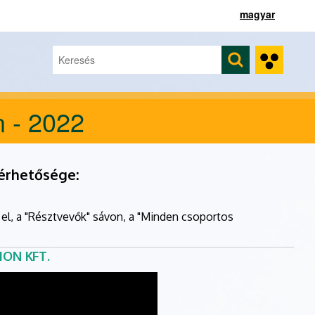
magyar
Keresés
Keresés űrlap
n - 2022
érhetősége:
 el, a "Résztvevők" sávon, a "Minden csoportos
ON KFT.