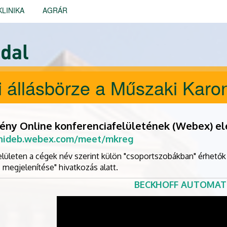
KLINIKA
AGRÁR
dal
i állásbörze a Műszaki Karo
ény Online konferenciafelületének (Webex) el
unideb.webex.com/meet/mkreg
elületen a cégek név szerint külön "csoportszobákban" érhetők
 megjelenítése" hivatkozás alatt.
BECKHOFF AUTOMATI