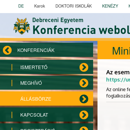
Ugrás a tartalomra
DE
Karok
DOKTORI ISKOLÁK
KENÉZY
Debreceni Egyetem
Konferencia webol
Min
KONFERENCIÁK
ISMERTETŐ
Az esem
https://
MEGHÍVÓ
Az online f
foglalkozás
ÁLLÁSBÖRZE
KAPCSOLAT