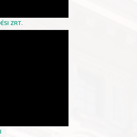
ÉSI ZRT.
I