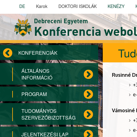
Ugrás a tartalomra
DE
Karok
DOKTORI ISKOLÁK
KENÉZY
Debreceni Egyetem
Konferencia webol
Tud
KONFERENCIÁK
ÁLTALÁNOS
Rusinné Dr
INFORMÁCIÓ
+
PROGRAM
e
Vámosiné 
TUDOMÁNYOS
SZERVEZŐBIZOTTSÁG
+
e
JELENTKEZÉSI LAP