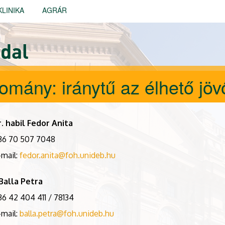
KLINIKA
AGRÁR
dal
omány: iránytű az élhető jö
. habil Fedor Anita
36 70 507 7048
-mail:
fedor.anita@foh.unideb.hu
Balla Petra
36 42 404 411 / 78134
-mail:
balla.petra@foh.unideb.hu