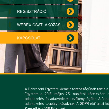
REGISZTRÁCIÓ
WEBEX CSATLAKOZÁS
KAPCSOLAT
A Debreceni Egyetem kiemelt fontosságúnak tartja a 
Egyetem a 2018. május 25. napjától kötelezően al
adatkezelési és adatvédelmi tevékenységébe. A felha
adatkezelési szabályozásoknak. A GDPR előírásait köv
Kancellária VIR Központ