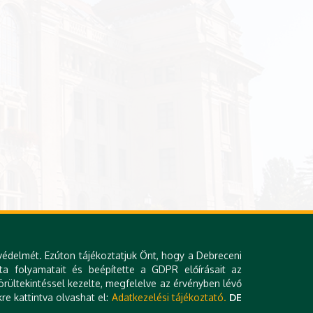
védelmét. Ezúton tájékoztatjuk Önt, hogy a Debreceni
ta folyamatait és beépítette a GDPR előírásait az
rültekintéssel kezelte, megfelelve az érvényben lévő
re kattintva olvashat el:
Adatkezelési tájékoztató.
DE