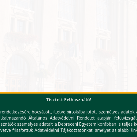
Tisztelt Felhasználó!
rendelkezésére bocsátott, illetve birtokába jutott személyes adatok 
kalmazandó Általános Adatvédelmi Rendelet alapján felülvizsgál
sználók személyes adatait a Debreceni Egyetem korábban is teljes kö
etve frissítettük Adatvédelmi Tájékoztatónkat, amelyet az alábbi link