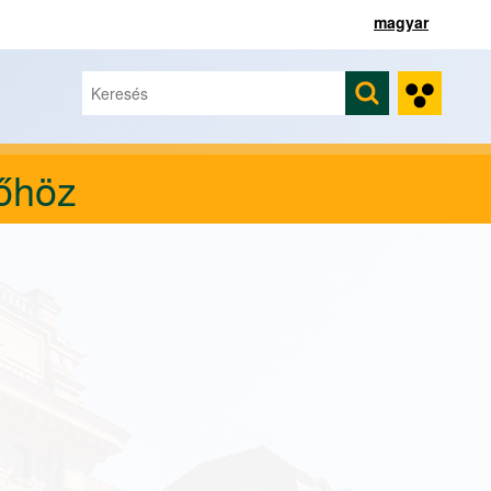
magyar
Keresés
Keresés űrlap
vőhöz