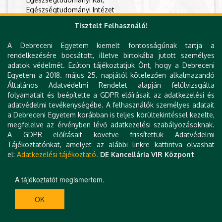
Egészségtudományi Intézet
Tisztelt Felhasználó!
+36 42 404 411
/ 78168
lipusz.katalin@etk.unideb.hu
A Debreceni Egyetem kiemelt fontosságúnak tartja a
rendelkezésére bocsátott, illetve birtokába jutott személyes
4400 Nyíregyháza Sóstói út 2
adatok védelmét. Ezúton tájékoztatjuk Önt, hogy a Debreceni
Egyetem a 2018. május 25. napjától kötelezően alkalmazandó
Egészségtudományi Kar "A" épület
, 2.
Általános Adatvédelmi Rendelet alapján felülvizsgálta
emelet, 204/1
folyamatait és beépítette a GDPR előírásait az adatkezelési és
Website
adatvédelmi tevékenységébe. A felhasználók személyes adatait
a Debreceni Egyetem korábban is teljes körültekintéssel kezelte,
megfelelve az érvényben lévő adatkezelési szabályozásoknak.
A GDPR előírásait követve frissítettük Adatvédelmi
Tájékoztatónkat, amelyet az alábbi linkre kattintva olvashat
el:
Adatkezelési tájékoztató.
DE Kancellária VIR Központ
A tájékoztatót megismertem.
OK