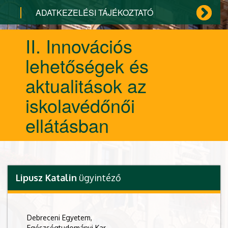
ADATKEZELÉSI TÁJÉKOZTATÓ
II. Innovációs
lehetőségek és
aktualitások az
iskolavédőnői
ellátásban
Lipusz Katalin
ügyintéző
Debreceni Egyetem,
Egészségtudományi Kar,