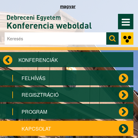
Ugrás a tartalomra
magyar
Debreceni Egyetem
Konferencia weboldal
Keresés
Keresés űrlap
KONFERENCIÁK
FELHÍVÁS
REGISZTRÁCIÓ
PROGRAM
KAPCSOLAT