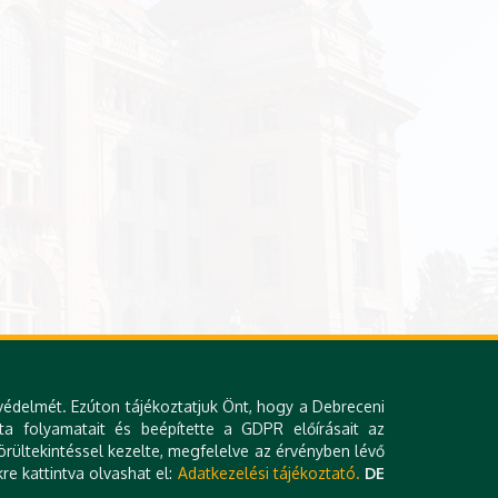
védelmét. Ezúton tájékoztatjuk Önt, hogy a Debreceni
ta folyamatait és beépítette a GDPR előírásait az
rültekintéssel kezelte, megfelelve az érvényben lévő
re kattintva olvashat el:
Adatkezelési tájékoztató.
DE