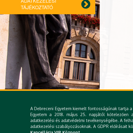
ADATKEZELÉSI
TÁJÉKOZTATÓ
A Debreceni Egyetem kiemelt fontosságúnak tartja a 
Egyetem a 2018. május 25. napjától kötelezően al
adatkezelési és adatvédelmi tevékenységébe. A felha
adatkezelési szabályozásoknak. A GDPR előírásait köv
Kancellária VIR Központ