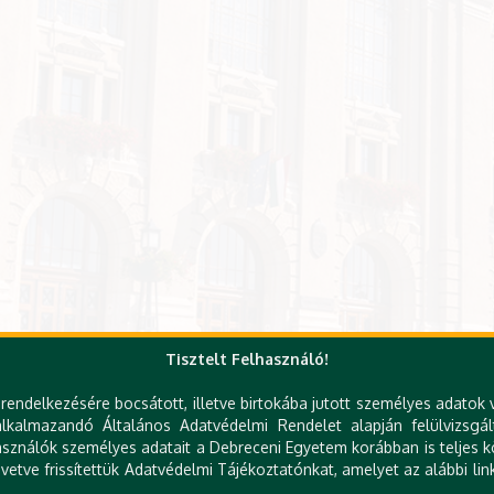
Tisztelt Felhasználó!
rendelkezésére bocsátott, illetve birtokába jutott személyes adatok 
kalmazandó Általános Adatvédelmi Rendelet alapján felülvizsgál
sználók személyes adatait a Debreceni Egyetem korábban is teljes kö
etve frissítettük Adatvédelmi Tájékoztatónkat, amelyet az alábbi link