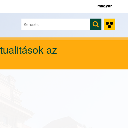
magyar
Keresés
Keresés űrlap
tualitások az