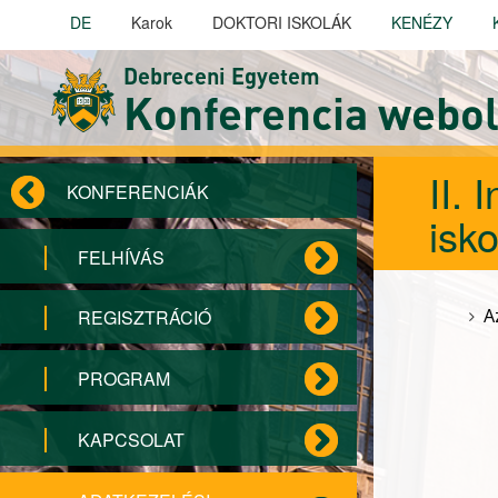
Ugrás a tartalomra
DE
Karok
DOKTORI ISKOLÁK
KENÉZY
Debreceni Egyetem
Konferencia webol
II.
KONFERENCIÁK
isk
FELHÍVÁS
A
REGISZTRÁCIÓ
PROGRAM
KAPCSOLAT