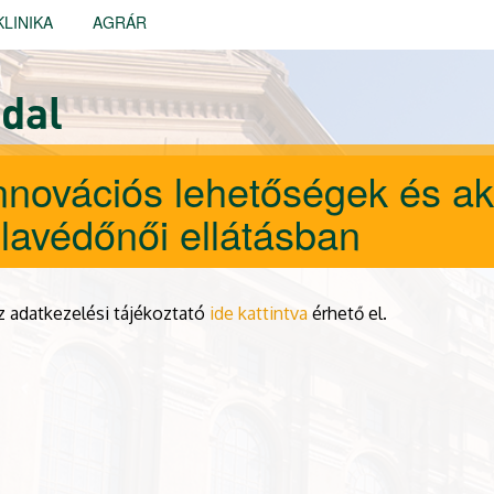
KLINIKA
AGRÁR
dal
 Innovációs lehetőségek és ak
olavédőnői ellátásban
z adatkezelési tájékoztató
ide kattintva
érhető el.