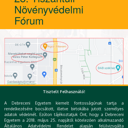
Növényvédelmi
Fórum
Tisztelt Felhasználó!
A Debreceni Egyetem kiemelt fontosságúnak tartja a
rendelkezésére bocsátott, illetve birtokába jutott személyes
adatok védelmét. Ezúton tájékoztatjuk Önt, hogy a Debreceni
Egyetem a 2018. május 25. napjától kötelezően alkalmazandó
Általános Adatvédelmi Rendelet alapján felülvizsgálta