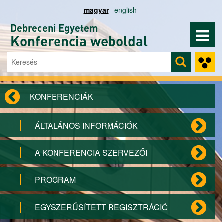
Ugrás a tartalomra
magyar
english
Debreceni Egyetem
Konferencia weboldal
Keresés
Keresés űrlap
KONFERENCIÁK
ÁLTALÁNOS INFORMÁCIÓK
A KONFERENCIA SZERVEZŐI
PROGRAM
EGYSZERŰSÍTETT REGISZTRÁCIÓ