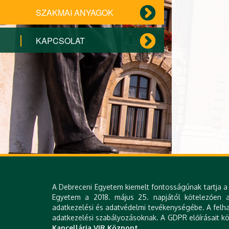
SZAKMAI ANYAGOK
KAPCSOLAT
A Debreceni Egyetem kiemelt fontosságúnak tartja a 
Egyetem a 2018. május 25. napjától kötelezően al
adatkezelési és adatvédelmi tevékenységébe. A felha
adatkezelési szabályozásoknak. A GDPR előírásait köv
Kancellária VIR Központ