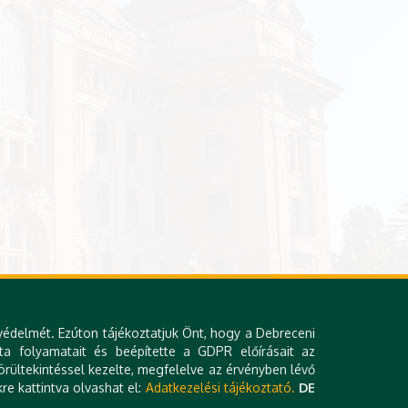
védelmét. Ezúton tájékoztatjuk Önt, hogy a Debreceni
ta folyamatait és beépítette a GDPR előírásait az
rültekintéssel kezelte, megfelelve az érvényben lévő
re kattintva olvashat el:
Adatkezelési tájékoztató.
DE