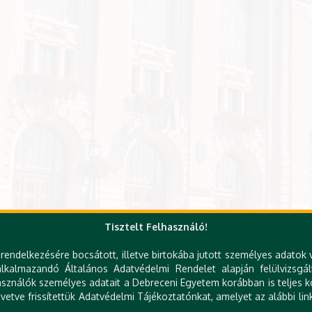
Tisztelt Felhasználó!
rendelkezésére bocsátott, illetve birtokába jutott személyes adatok 
kalmazandó Általános Adatvédelmi Rendelet alapján felülvizsgál
sználók személyes adatait a Debreceni Egyetem korábban is teljes kö
etve frissítettük Adatvédelmi Tájékoztatónkat, amelyet az alábbi link