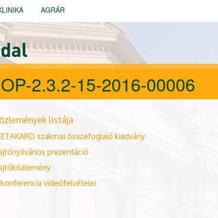
KLINIKA
AGRÁR
dal
OP-2.3.2-15-2016-00006
özlemények listája
ETAKARD szakmai összefoglaló kiadvány
ajtónyilvános prezentáció
ajtóközlemény
 konferencia videófelvételei