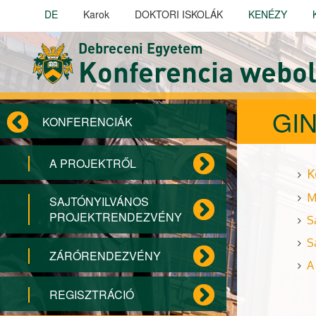
Ugrás a tartalomra
DE
Karok
DOKTORI ISKOLÁK
KENÉZY
Debreceni Egyetem
Konferencia webol
GIN
KONFERENCIÁK
A PROJEKTRŐL
K
M
SAJTÓNYILVÁNOS
PROJEKTRENDEZVÉNY
S
S
ZÁRÓRENDEZVÉNY
A
REGISZTRÁCIÓ