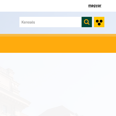
magyar
Keresés
Keresés űrlap