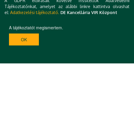
A GDPR előírásait követve frissítettük Adatvédelmi
Tájékoztatónkat, amelyet az alábbi linkre kattintva olvashat
el:
Adatkezelési tájékoztató.
DE Kancellária VIR Központ
A tájékoztatót megismertem.
OK