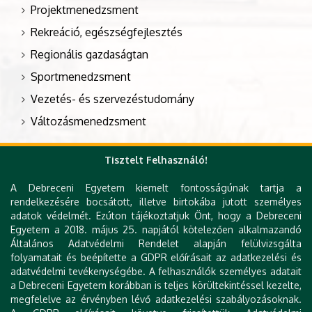
Projektmenedzsment
Rekreáció, egészségfejlesztés
Regionális gazdaságtan
Sportmenedzsment
Vezetés- és szervezéstudomány
Változásmenedzsment
Tisztelt Felhasználó!
Szeretettel várjuk a konferenciánkon.
A Debreceni Egyetem kiemelt fontosságúnak tartja a
rendelkezésére bocsátott, illetve birtokába jutott személyes
Dr. Szálkai Tamás
adatok védelmét. Ezúton tájékoztatjuk Önt, hogy a Debreceni
Dr. Dajnoki Krisztina
Egyetem a 2018. május 25. napjától kötelezően alkalmazandó
a Szervező Bizottság
a Szervező Bizottság elnöke
Általános Adatvédelmi Rendelet alapján felülvizsgálta
társelnöke
folyamatait és beépítette a GDPR előírásait az adatkezelési és
adatvédelmi tevékenységébe. A felhasználók személyes adatait
Dr. Filep Roland
Olvasztó Zsófia
a Debreceni Egyetem korábban is teljes körültekintéssel kezelte,
a Szervező Bizottság titkára
a Szervező Bizottság titkára
megfelelve az érvényben lévő adatkezelési szabályozásoknak.