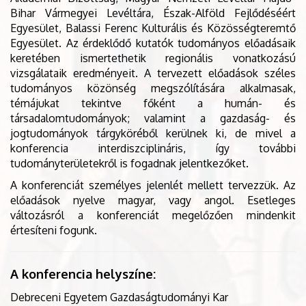
Bihar Vármegyei Levéltára, Észak-Alföld Fejlődéséért
Egyesület, Balassi Ferenc Kulturális és Közösségteremtő
Egyesület. Az érdeklődő kutatók tudományos előadásaik
keretében ismertethetik regionális vonatkozású
vizsgálataik eredményeit. A tervezett előadások széles
tudományos közönség megszólítására alkalmasak,
témájukat tekintve főként a humán- és
társadalomtudományok; valamint a gazdaság- és
jogtudományok tárgyköréből kerülnek ki, de mivel a
konferencia interdiszciplináris, így további
tudományterületekről is fogadnak jelentkezőket.
A konferenciát személyes jelenlét mellett tervezzük. Az
előadások nyelve magyar, vagy angol. Esetleges
változásról a konferenciát megelőzően mindenkit
értesíteni fogunk.
A konferencia helyszíne:
Debreceni Egyetem Gazdaságtudományi Kar