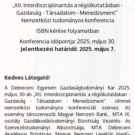
„XII. Interdiszciplinaritás a régiókutatásban -
Gazdaság - Társadalom - Menedzsment”
Nemzetközi tudományos konferencia
ISBN kérése folyamatban
Konferencia időpontja: 2025. május 30.
Jelentkezési határidő: 2025. május 7.
Kedves Látogató!
A Debreceni Egyetem Gazdaságtudományi Kar 2025.
május 30-án „XII. Interdiszciplinaritás a régiókutatásban -
Gazdaság - Társadalom - Menedzsment” címmel
nemzetközi tudományos konferenciát szervez. Az
esemény társszervezői: Magyar Nemzeti Bank, MTA IX.
osztály Gazdálkodástudományi Bizottság Vezetés- és
Szervezéstudományi Albizottsága,
MTA Debreceni
Akadémiai Bizottság
,
Magyar Nemzeti Levéltár Hajdú-