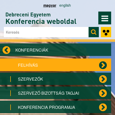
Ugrás a tartalomra
magyar
english
Debreceni Egyetem
Konferencia weboldal
Keresés
Keresés űrlap
KONFERENCIÁK
FELHÍVÁS
SZERVEZŐK
SZERVEZŐ BIZOTTSÁG TAGJAI
KONFERENCIA PROGRAMJA