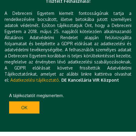
Részvételi díj
Tisztelt Felhasználó!
A Debreceni Egyetem kiemelt fontosságúnak tartja a
rendelkezésére bocsátott, illetve birtokába jutott személyes
Személyes részvétel
adatok védelmét. Ezúton tájékoztatjuk Önt, hogy a Debreceni
2025. március 31-ig történő regisztráció
Egyetem a 2018. május 25. napjától kötelezően alkalmazandó
Általános Adatvédelmi Rendelet alapján felülvizsgálta
esetén
25.000,-Ft
folyamatait és beépítette a GDPR előírásait az adatkezelési és
2025. április 1-től 2025. 2025. május 7 -ig történő
adatvédelmi tevékenységébe. A felhasználók személyes adatait
regisztráció esetén
35.000,-Ft
a Debreceni Egyetem korábban is teljes körültekintéssel kezelte,
megfelelve az érvényben lévő adatkezelési szabályozásoknak.
A GDPR előírásait követve frissítettük Adatvédelmi
Tájékoztatónkat, amelyet az alábbi linkre kattintva olvashat
el:
Adatkezelési tájékoztató.
DE Kancellária VIR Központ
A tájékoztatót megismertem.
OK