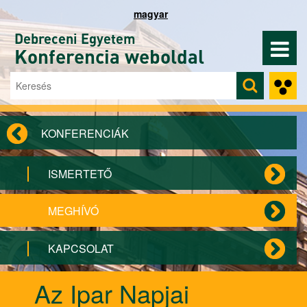
Ugrás a tartalomra
magyar
Debreceni Egyetem
Konferencia weboldal
Keresés
Keresés űrlap
KONFERENCIÁK
ISMERTETŐ
MEGHÍVÓ
KAPCSOLAT
Az Ipar Napjai