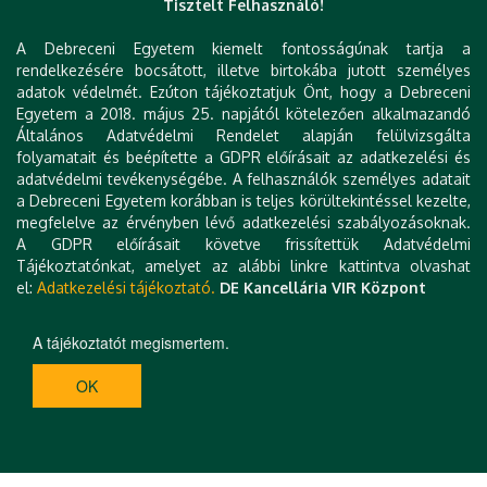
Tisztelt Felhasználó!
meg.
A Debreceni Egyetem kiemelt fontosságúnak tartja a
A 2022-es absztrakok, a Magyar Gerontológia
rendelkezésére bocsátott, illetve birtokába jutott személyes
Konferencia Különszáma
ide kattintva
tekinthető
adatok védelmét. Ezúton tájékoztatjuk Önt, hogy a Debreceni
meg.
Egyetem a 2018. május 25. napjától kötelezően alkalmazandó
Általános Adatvédelmi Rendelet alapján felülvizsgálta
A 2023-as absztrakok, a Magyar Gerontológia
folyamatait és beépítette a GDPR előírásait az adatkezelési és
Konferencia Különszáma
ide kattintva
tekinthető
adatvédelmi tevékenységébe. A felhasználók személyes adatait
meg.
a Debreceni Egyetem korábban is teljes körültekintéssel kezelte,
megfelelve az érvényben lévő adatkezelési szabályozásoknak.
A GDPR előírásait követve frissítettük Adatvédelmi
Tájékoztatónkat, amelyet az alábbi linkre kattintva olvashat
el:
Adatkezelési tájékoztató.
DE Kancellária VIR Központ
A tájékoztatót megismertem.
OK