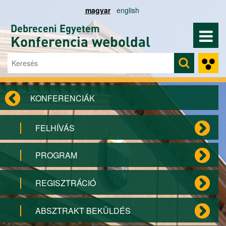
Ugrás a tartalomra
magyar
english
Debreceni Egyetem
Konferencia weboldal
Keresés
Keresés űrlap
KONFERENCIÁK
FELHÍVÁS
PROGRAM
REGISZTRÁCIÓ
ABSZTRAKT BEKÜLDÉS