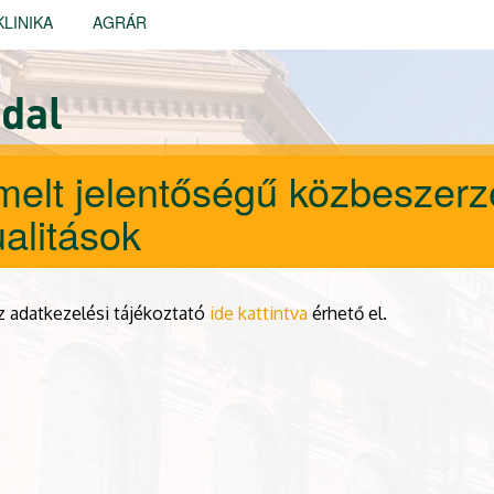
KLINIKA
AGRÁR
dal
melt jelentőségű közbeszerz
ualitások
z adatkezelési tájékoztató
ide kattintva
érhető el.