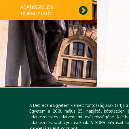
ADATKEZELÉSI
TÁJÉKOZTATÓ
A Debreceni Egyetem kiemelt fontosságúnak tartja a 
Egyetem a 2018. május 25. napjától kötelezően al
adatkezelési és adatvédelmi tevékenységébe. A felha
adatkezelési szabályozásoknak. A GDPR előírásait köv
Kancellária VIR Központ