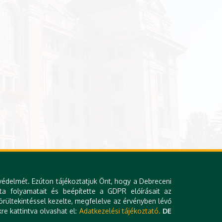
védelmét. Ezúton tájékoztatjuk Önt, hogy a Debreceni
ta folyamatait és beépítette a GDPR előírásait az
rültekintéssel kezelte, megfelelve az érvényben lévő
re kattintva olvashat el:
Adatkezelési tájékoztató.
DE