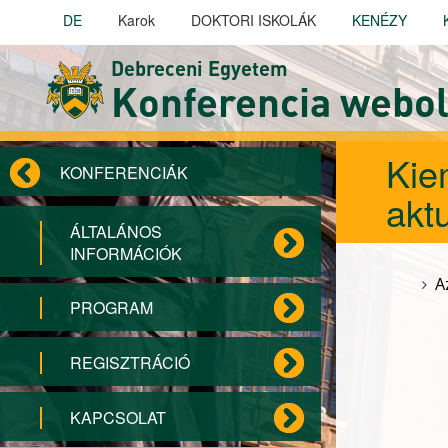
Ugrás a tartalomra
DE
Karok
DOKTORI ISKOLÁK
KENÉZY
Debreceni Egyetem
Konferencia webol
Kie
KONFERENCIÁK
akt
ÁLTALÁNOS
INFORMÁCIÓK
A
PROGRAM
REGISZTRÁCIÓ
KAPCSOLAT