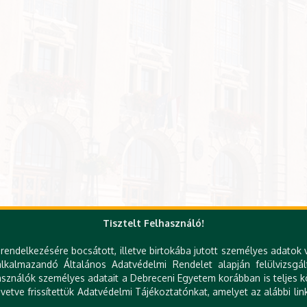
Tisztelt Felhasználó!
rendelkezésére bocsátott, illetve birtokába jutott személyes adatok 
kalmazandó Általános Adatvédelmi Rendelet alapján felülvizsgál
sználók személyes adatait a Debreceni Egyetem korábban is teljes kö
etve frissítettük Adatvédelmi Tájékoztatónkat, amelyet az alábbi link