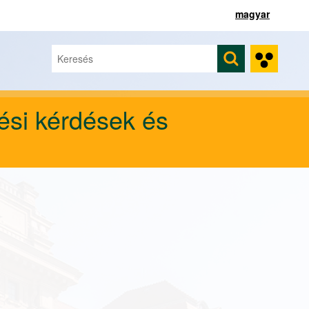
magyar
Keresés
Keresés űrlap
ési kérdések és