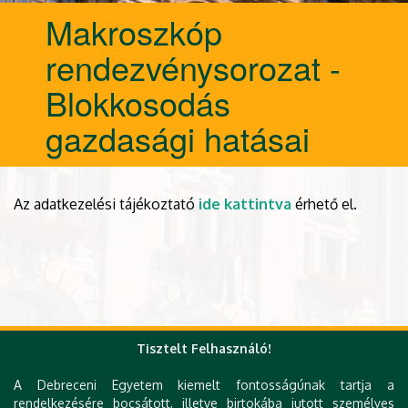
Makroszkóp
rendezvénysorozat -
Blokkosodás
gazdasági hatásai
Az adatkezelési tájékoztató
ide kattintva
érhető el.
Tisztelt Felhasználó!
A Debreceni Egyetem kiemelt fontosságúnak tartja a
rendelkezésére bocsátott, illetve birtokába jutott személyes