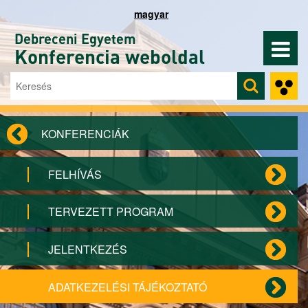
Ugrás a tartalomra
magyar
Debreceni Egyetem
Konferencia weboldal
Keresés
Keresés űrlap
KONFERENCIÁK
FELHÍVÁS
TERVEZETT PROGRAM
JELENTKEZÉS
ADATKEZELÉSI TÁJÉKOZTATÓ