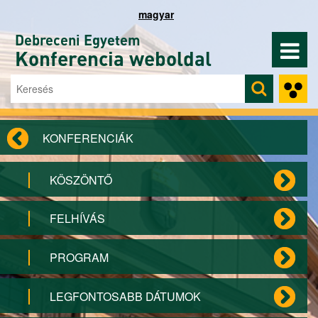
Ugrás a tartalomra
magyar
Debreceni Egyetem
Konferencia weboldal
Keresés
Keresés űrlap
KONFERENCIÁK
KÖSZÖNTŐ
FELHÍVÁS
PROGRAM
LEGFONTOSABB DÁTUMOK