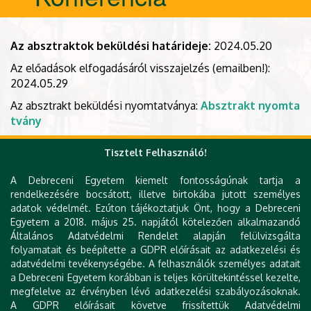
Az absztraktok beküldési határideje:
2024.05.20
Az előadások elfogadásáról visszajelzés (emailben!):
2024.05.29
Az absztrakt beküldési nyomtatványa:
Absztrakt nyomta
tvány
Tisztelt Felhasználó!
A Debreceni Egyetem kiemelt fontosságúnak tartja a
rendelkezésére bocsátott, illetve birtokába jutott személyes
adatok védelmét. Ezúton tájékoztatjuk Önt, hogy a Debreceni
Egyetem a 2018. május 25. napjától kötelezően alkalmazandó
Általános Adatvédelmi Rendelet alapján felülvizsgálta
folyamatait és beépítette a GDPR előírásait az adatkezelési és
adatvédelmi tevékenységébe. A felhasználók személyes adatait
a Debreceni Egyetem korábban is teljes körültekintéssel kezelte,
megfelelve az érvényben lévő adatkezelési szabályozásoknak.
A GDPR előírásait követve frissítettük Adatvédelmi