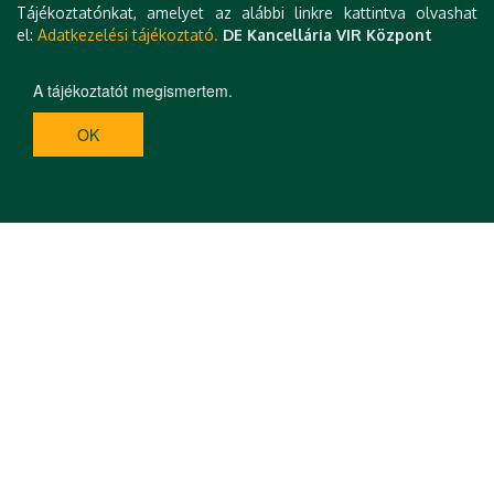
Tájékoztatónkat, amelyet az alábbi linkre kattintva olvashat
el:
Adatkezelési tájékoztató.
DE Kancellária VIR Központ
A tájékoztatót megismertem.
OK