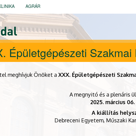
KLINIKA
AGRÁR
dal
. Épületgépészeti Szakmai N
ttel meghívjuk Önöket a
XXX. Épületgépészeti Szakmai
A megnyitó és a plenáris ü
2025. március 06.
A kiállítás helys
Debreceni Egyetem, Műszaki Kar