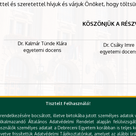
ttel és szeretettel hívjuk és várjuk Önöket, hogy tölt
KÖSZÖNJÜK A RÉSZ
Dr. Kalmár Tünde Klára
Dr. Csáky Imre
egyetemi docens
egyetemi docen
Tisztelt Felhasználó!
ezvény a DE Műszaki Kar Épületgépészeti és Létesítménymérnöki
Bizottság Műszaki Szakbizottság közreműködésév
rendelkezésére bocsátott, illetve birtokába jutott személyes adatok 
kalmazandó Általános Adatvédelmi Rendelet alapján felülvizsgál
sználók személyes adatait a Debreceni Egyetem korábban is teljes kö
etve frissítettük Adatvédelmi Tájékoztatónkat, amelyet az alábbi link