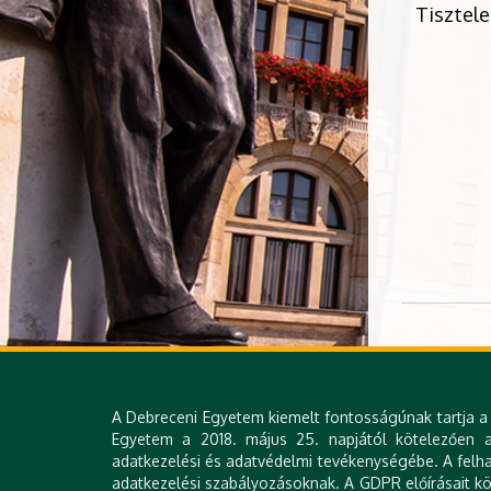
Tisztele
A rend
A Debreceni Egyetem kiemelt fontosságúnak tartja a 
Egyetem a 2018. május 25. napjától kötelezően al
adatkezelési és adatvédelmi tevékenységébe. A felha
adatkezelési szabályozásoknak. A GDPR előírásait köv