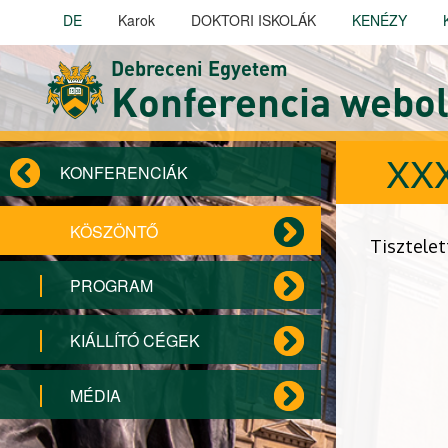
Ugrás a tartalomra
DE
Karok
DOKTORI ISKOLÁK
KENÉZY
Debreceni Egyetem
Konferencia webol
XXX
KONFERENCIÁK
KÖSZÖNTŐ
Tisztele
PROGRAM
KIÁLLÍTÓ CÉGEK
MÉDIA