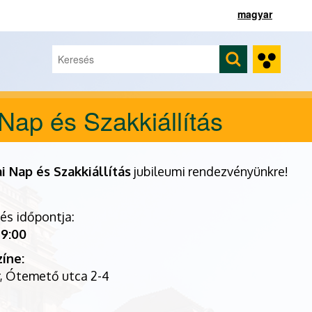
magyar
Keresés
Keresés űrlap
ap és Szakkiállítás
 Nap és Szakkiállítás
jubileumi rendezvényünkre!
lés időpontja:
 9:00
zíne:
, Ótemető utca 2-4